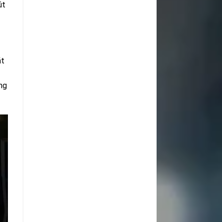
́t
́t
̀ng