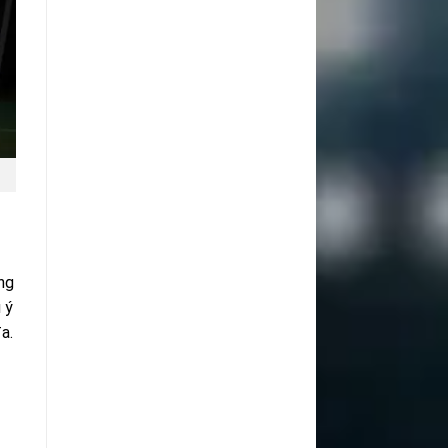
ong
 ý
đa.