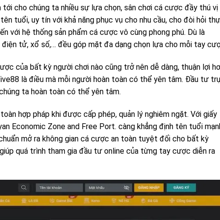
ới cho chúng ta nhiều sự lựa chọn, sân chơi cá cược đầy thú vị 
tên tuổi, uy tín với khả năng phục vụ cho nhu cầu, cho đòi hỏi thư
ến với hệ thống sản phẩm cá cược vô cùng phong phú. Dù là
điện tử, xổ số,… đều góp mặt đa dạng chọn lựa cho mỗi tay cươ
ược của bất kỳ người chơi nào cũng trở nên dễ dàng, thuận lợi h
Five88 là điều mà mỗi người hoàn toàn có thể yên tâm. Đầu tư trư
̀ chúng ta hoàn toàn có thể yên tâm.
toàn hợp pháp khi được cấp phép, quản lý nghiêm ngặt. Với giấy
yan Economic Zone and Free Port. càng khẳng định tên tuổi mạn
chuẩn mở ra không gian cá cược an toàn tuyệt đối cho bất kỳ
n giúp quá trình tham gia đầu tư online của từng tay cược diễn ra