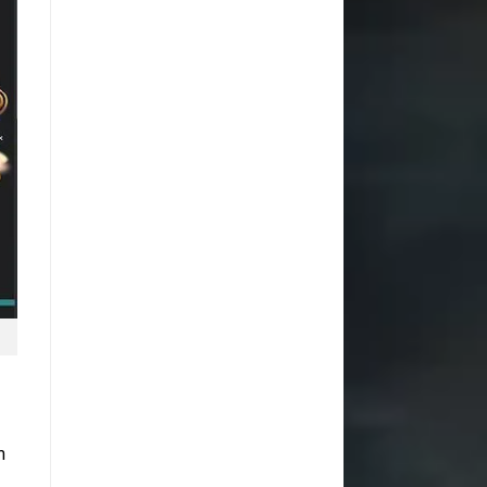
nào
dẫn
chi
tiết
cho
tân
binh
dễ
hiểu
nhất
m