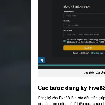
Five88, địa điể
Các bước đăng ký Five88
Đăng ký vào Five88 là bước đầu tiên giúp 
gia cá cược online sẽ là hiệu quả, là sự