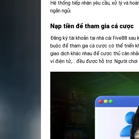
Hệ thống tiếp nhận yêu cầu, xử lý và ho
ngắn ngủi.
Nạp tiền để tham gia cá cược
Đăng ký tài khoản tại nhà cái Five88 sau k
buộc để tham gia cá cược có thể triển kh
giao dịch khác nhau để cược thủ cân nhă
ví điện tử,… đều được hỗ trợ. Người chơ