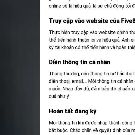
online sẽ là hiệu quả, là sự chủ động tố
Truy cập vào website của Five
Thực hiện truy cập vào website chính thức
thể tiến hành thuận lợi và hiệu quả. A
ký tài khoản có thể tiến hành và hoàn th
Điền thông tin cá nhân
Thông thường, các thông tin cơ bản đòi hỏ
điện thoại, email,… Mỗi thông tin cá nhân
muốn. Nhập đầy đủ, đảm bảo độ chuẩn xa
quả như ý.
Hoàn tất đăng ký
Mọi thông tin khi được nhập thành công lúc
bắt buộc. Chắc chắn về quyết định của 