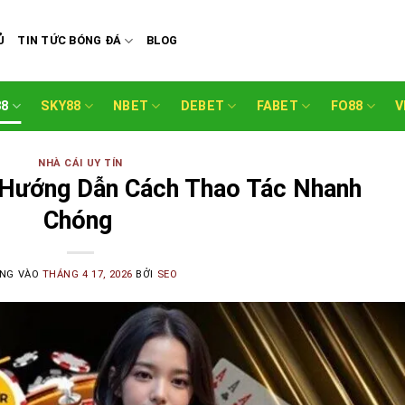
Ủ
TIN TỨC BÓNG ĐÁ
BLOG
88
SKY88
NBET
DEBET
FABET
FO88
V
NHÀ CÁI UY TÍN
 Hướng Dẫn Cách Thao Tác Nhanh
Chóng
NG VÀO
THÁNG 4 17, 2026
BỞI
SEO