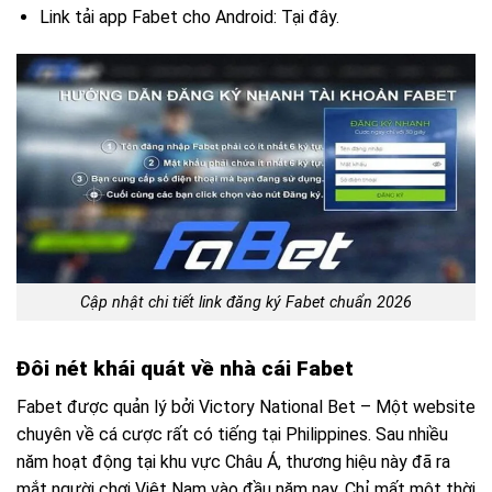
Link tải app Fabet cho Android: Tại đây.
Cập nhật chi tiết link đăng ký Fabet chuẩn 2026
Đôi nét khái quát về nhà cái Fabet
Fabet được quản lý bởi Victory National Bet – Một website
chuyên về cá cược rất có tiếng tại Philippines. Sau nhiều
năm hoạt động tại khu vực Châu Á, thương hiệu này đã ra
mắt người chơi Việt Nam vào đầu năm nay. Chỉ mất một thời