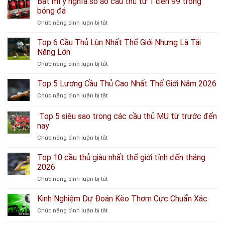
Bật mí ý nghĩa số áo cầu thủ từ 1 đến 99 trong
bóng đá
Chức năng bình luận bị tắt
ở
Bật
mí
Top 6 Cầu Thủ Lùn Nhất Thế Giới Nhưng Là Tài
ý
Năng Lớn
nghĩa
Chức năng bình luận bị tắt
ở
số
Top
áo
6
Top 5 Lương Cầu Thủ Cao Nhất Thế Giới Năm 2026
cầu
Cầu
thủ
Chức năng bình luận bị tắt
ở
Thủ
từ
Top
Lùn
1
5
Top 5 siêu sao trong các cầu thủ MU từ trước đến
Nhất
đến
Lương
Thế
nay
99
Cầu
Giới
trong
Chức năng bình luận bị tắt
ở
Thủ
Nhưng
bóng
Top
Cao
Là
đá
5
Nhất
Top 10 cầu thủ giàu nhất thế giới tính đến tháng
Tài
siêu
Thế
2026
Năng
sao
Giới
Lớn
Chức năng bình luận bị tắt
ở
trong
Năm
Top
các
2026
10
Kinh Nghiệm Dự Đoán Kèo Thơm Cực Chuẩn Xác
cầu
cầu
thủ
Chức năng bình luận bị tắt
ở
thủ
MU
Kinh
giàu
từ