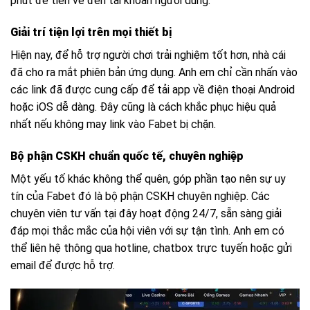
phút để tiền về đến tài khoản người dùng.
Giải trí tiện lợi trên mọi thiết bị
Hiện nay, để hỗ trợ người chơi trải nghiệm tốt hơn, nhà cái
đã cho ra mắt phiên bản ứng dụng. Anh em chỉ cần nhấn vào
các link đã được cung cấp để tải app về điện thoại Android
hoặc iOS dễ dàng. Đây cũng là cách khắc phục hiệu quả
nhất nếu không may link vào Fabet bị chặn.
Bộ phận CSKH chuẩn quốc tế, chuyên nghiệp
Một yếu tố khác không thể quên, góp phần tạo nên sự uy
tín của Fabet đó là bộ phận CSKH chuyên nghiệp. Các
chuyên viên tư vấn tại đây hoạt động 24/7, sẵn sàng giải
đáp mọi thắc mắc của hội viên với sự tận tình. Anh em có
thể liên hệ thông qua hotline, chatbox trực tuyến hoặc gửi
email để được hỗ trợ.