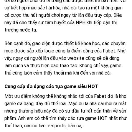
đa số người chơi đó là trang chủ được thiết kế bắt mắt. Với
sự kết hợp màu sắc hài hòa, nhà cái tạo ra một không gian
cá cược thu hút người chơi ngay từ lần đầu truy cập. Điều
này đã cho thấy sự tâm huyết của NPH khi tiếp cận thị
trường nước ta.
Bên cạnh đó, giao diện được thiết kế khoa học, các chuyên
mục được sắp xếp logic cũng là điểm cộng của Fabet. Nhờ
vậy, ngay cả người lần đầu vào website cũng sẽ dễ dàng
làm quen và thực hiện các thao tác. Không chỉ vậy, game
thủ cũng luôn cảm thấy thoải mái khi đến với nhà cái.
Cung cấp đa dạng các tựa game siêu HOT
Một ưu điểm không thể không nhắc tới của Fabet đó là kho
game đa dạng, đầy đủ thể loại. Mặc dù là nhà cái mới ra mắt
nhưng thương hiệu này đã có sự đầu tư rất cẩn thận về sản
phẩm. Anh em có thể tìm thấy các tựa game HOT nhất như
thể thao, casino live, e-sports, bắn cá,…