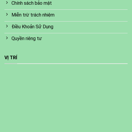
Chính sách bảo mật
Miễn trừ trách nhiệm
Điều Khoản Sử Dụng
Quyền riêng tư
VỊ TRÍ