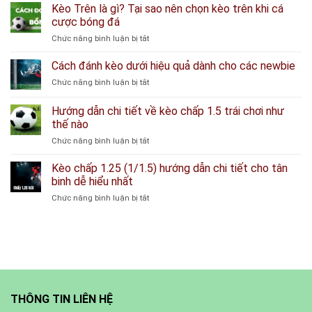
Nghiệm
Kèo Trên là gì? Tại sao nên chọn kèo trên khi cá
nhất
trước
Dự
thế
cược bóng đá
đến
Đoán
giới
nay
Chức năng bình luận bị tắt
ở
Kèo
tính
Kèo
Thơm
đến
Trên
Cực
Cách đánh kèo dưới hiệu quả dành cho các newbie
tháng
là
Chuẩn
2026
Chức năng bình luận bị tắt
ở
gì?
Xác
Cách
Tại
đánh
Hướng dẫn chi tiết về kèo chấp 1.5 trái chơi như
sao
kèo
nên
thế nào
dưới
chọn
Chức năng bình luận bị tắt
ở
hiệu
kèo
Hướng
quả
trên
dẫn
dành
Kèo chấp 1.25 (1/1.5) hướng dẫn chi tiết cho tân
khi
chi
cho
binh dễ hiểu nhất
cá
tiết
các
cược
Chức năng bình luận bị tắt
ở
về
newbie
bóng
Kèo
kèo
đá
chấp
chấp
1.25
1.5
(1/1.5)
trái
hướng
chơi
dẫn
như
chi
thế
tiết
nào
THÔNG TIN LIÊN HỆ
cho