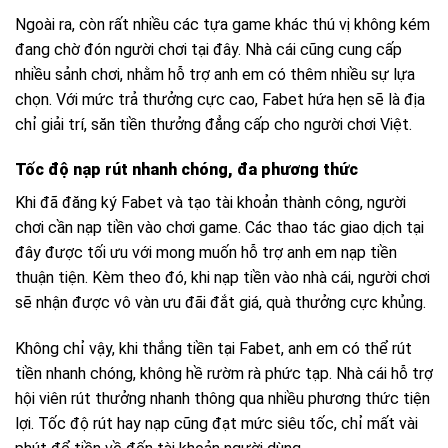
Ngoài ra, còn rất nhiều các tựa game khác thú vị không kém
đang chờ đón người chơi tại đây. Nhà cái cũng cung cấp
nhiều sảnh chơi, nhằm hỗ trợ anh em có thêm nhiều sự lựa
chọn. Với mức trả thưởng cực cao, Fabet hứa hẹn sẽ là địa
chỉ giải trí, săn tiền thưởng đẳng cấp cho người chơi Việt.
Tốc độ nạp rút nhanh chóng, đa phương thức
Khi đã đăng ký Fabet và tạo tài khoản thành công, người
chơi cần nạp tiền vào chơi game. Các thao tác giao dịch tại
đây được tối ưu với mong muốn hỗ trợ anh em nạp tiền
thuận tiện. Kèm theo đó, khi nạp tiền vào nhà cái, người chơi
sẽ nhận được vô vàn ưu đãi đắt giá, quà thưởng cực khủng.
Không chỉ vậy, khi thắng tiền tại Fabet, anh em có thể rút
tiền nhanh chóng, không hề rườm rà phức tạp. Nhà cái hỗ trợ
hội viên rút thưởng nhanh thông qua nhiều phương thức tiện
lợi. Tốc độ rút hay nạp cũng đạt mức siêu tốc, chỉ mất vài