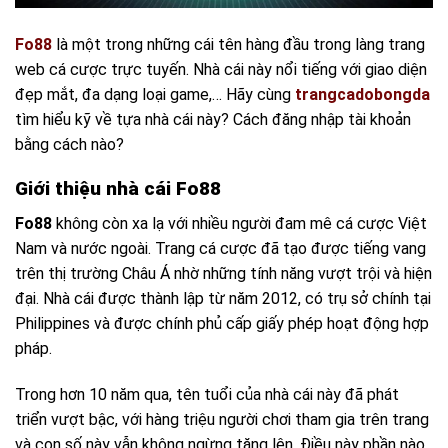
Fo88
là một trong những cái tên hàng đầu trong làng trang
web cá cược trực tuyến. Nhà cái này nổi tiếng với giao diện
đẹp mắt, đa dạng loại game,… Hãy cùng
trangcadobongda
tìm hiểu kỹ về tựa nhà cái này? Cách đăng nhập tài khoản
bằng cách nào?
Giới thiệu nhà cái Fo88
Fo88
không còn xa lạ với nhiều người đam mê cá cược Việt
Nam và nước ngoài. Trang cá cược đã tạo được tiếng vang
trên thị trường Châu Á nhờ những tính năng vượt trội và hiện
đại. Nhà cái được thành lập từ năm 2012, có trụ sở chính tại
Philippines và được chính phủ cấp giấy phép hoạt động hợp
pháp.
Trong hơn 10 năm qua, tên tuổi của nhà cái này đã phát
triển vượt bậc, với hàng triệu người chơi tham gia trên trang
và con số này vẫn không ngừng tăng lên. Điều này phần nào