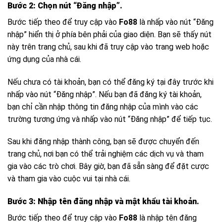
Bước 2: Chọn nút “Đăng nhập”.
Bước tiếp theo để truy cập vào
Fo88
là nhấp vào nút “Đăng
nhập” hiển thị ở phía bên phải của giao diện. Bạn sẽ thấy nút
này trên trang chủ, sau khi đã truy cập vào trang web hoặc
ứng dụng của nhà cái.
Nếu chưa có tài khoản, bạn có thể đăng ký tại đây trước khi
nhấp vào nút “Đăng nhập”. Nếu bạn đã đăng ký tài khoản,
bạn chỉ cần nhập thông tin đăng nhập của mình vào các
trường tương ứng và nhấp vào nút “Đăng nhập” để tiếp tục.
Sau khi đăng nhập thành công, bạn sẽ được chuyển đến
trang chủ, nơi bạn có thể trải nghiệm các dịch vụ và tham
gia vào các trò chơi. Bây giờ, bạn đã sẵn sàng để đặt cược
và tham gia vào cuộc vui tại nhà cái.
Bước 3: Nhập tên đăng nhập và mật khẩu tài khoản.
Bước tiếp theo để truy cập vào
Fo88
là nhập tên đăng