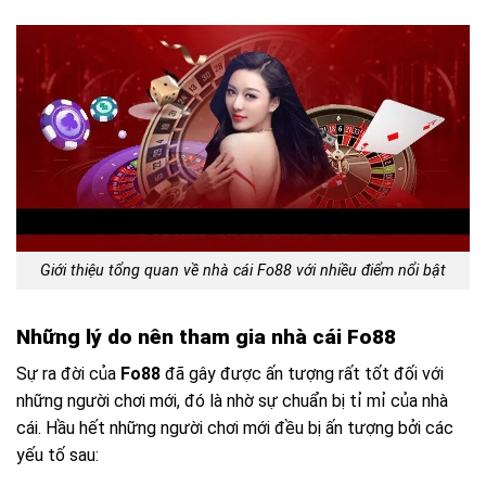
Giới thiệu tổng quan về nhà cái Fo88 với nhiều điểm nổi bật
Những lý do nên tham gia nhà cái Fo88
Sự ra đời của
Fo88
đã gây được ấn tượng rất tốt đối với
những người chơi mới, đó là nhờ sự chuẩn bị tỉ mỉ của nhà
cái. Hầu hết những người chơi mới đều bị ấn tượng bởi các
yếu tố sau: