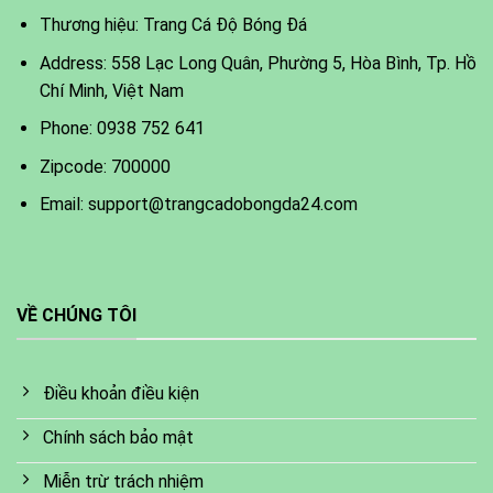
nhất
Thương hiệu: Trang Cá Độ Bóng Đá
Address: 558 Lạc Long Quân, Phường 5, Hòa Bình, Tp. Hồ
Chí Minh, Việt Nam
Phone: 0938 752 641
Zipcode: 700000
Email:
support@trangcadobongda24.com
VỀ CHÚNG TÔI
Điều khoản điều kiện
Chính sách bảo mật
Miễn trừ trách nhiệm