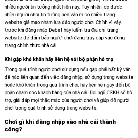
nhiều người tin tưởng nhất hiện nay. Tuy nhiên, do được
nhiều người chơi tin tưởng nên vẫn m có nhiều trang
website giả mạo nhằm lừa đảo người chơi. Chính vì vậy,
trước khi đăng nhập Debet hãy kiểm tra địa chỉ trang
website để đảm bảo người chơi đang truy cập vào đúng
trang chính thức nhà cái.
Khi gặp khó khăn hãy liên hệ với bộ phận hỗ trợ
Trong quá trình người chơi sử dụng nếu gặp phải bất kỳ vấn
đề nào liên quan đến việc đăng nhập, sử dụng trang website
hoặc khó khăn trong quá trình chơi, hãy liên hệ ngay đến bộ
phận chăm sóc khách hàng của nhà cái. Đội ngũ CSKH sẽ hỗ
trợ, giải đáp mọi thắc mắc của người chơi và giúp đỡ người
chơi trong quá trình sử dụng trang website.
Chơi gì khi đăng nhập vào nhà cái thành
công?