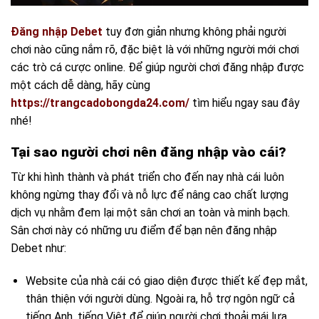
Đăng nhập Debet
tuy đơn giản nhưng không phải người
chơi nào cũng nắm rõ, đặc biệt là với những người mới chơi
các trò cá cược online. Để giúp người chơi đăng nhập được
một cách dễ dàng, hãy cùng
https://trangcadobongda24.com/
tìm hiểu ngay sau đây
nhé!
Tại sao người chơi nên đăng nhập vào cái?
Từ khi hình thành và phát triển cho đến nay nhà cái luôn
không ngừng thay đổi và nỗ lực để nâng cao chất lượng
dịch vụ nhằm đem lại một sân chơi an toàn và minh bạch.
Sân chơi này có những ưu điểm để bạn nên đăng nhập
Debet như:
Website của nhà cái có giao diện được thiết kế đẹp mắt,
thân thiện với người dùng. Ngoài ra, hỗ trợ ngôn ngữ cả
tiếng Anh, tiếng Việt để giúp người chơi thoải mái lựa