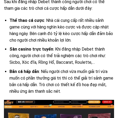
Sau khi đăng nhập Debet thành công người chơi có thể
tham gia các trò chơi cá cược hấp dẫn dưới đây:
Thể thao cá cược
: Nhà cái cung cấp rất nhiều sảnh
game cùng với hàng nghìn kèo cược và được cập nhật
hàng ngày. Bên cạnh đó tỷ lệ kèo cược hấp dẫn đảm bảo
cho người chơi nhiều khoản lợi lớn.
Sàn casino trực tuyến
: Khi đăng nhập Debet thành
công, người chơi có thể trải nghiệm các trò chơi như:
Sicbo, Xóc đĩa, Rồng Hổ, Baccarat, Roulette,…
Bắn cá hấp dẫn
: Nếu người chơi vừa muốn giải trí vừa
muốn có phần thưởng giá trị thì có thể giải trí sảnh game
bắn cá hấp dẫn. Trò chơi có thiết kế đồ hoạ đẹp mắt,
nhiều ứng âm thanh sắc nét.