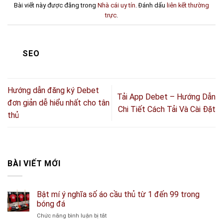
Bài viết này được đăng trong
Nhà cái uy tín
. Đánh dấu
liên kết thường
trực
.
SEO
Hướng dẫn đăng ký Debet
Tải App Debet – Hướng Dẫn
đơn giản dễ hiểu nhất cho tân
Chi Tiết Cách Tải Và Cài Đặt
thủ
BÀI VIẾT MỚI
Bật mí ý nghĩa số áo cầu thủ từ 1 đến 99 trong
bóng đá
Chức năng bình luận bị tắt
ở