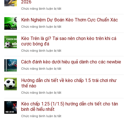
Thế
2026
Năng
sao
Giới
Lớn
Chức năng bình luận bị tắt
ở
trong
Năm
Top
các
2026
10
Kinh Nghiệm Dự Đoán Kèo Thơm Cực Chuẩn Xác
cầu
cầu
thủ
Chức năng bình luận bị tắt
ở
thủ
MU
Kinh
giàu
từ
Nghiệm
Kèo Trên là gì? Tại sao nên chọn kèo trên khi cá
nhất
trước
Dự
thế
cược bóng đá
đến
Đoán
giới
nay
Chức năng bình luận bị tắt
ở
Kèo
tính
Kèo
Thơm
đến
Trên
Cực
Cách đánh kèo dưới hiệu quả dành cho các newbie
tháng
là
Chuẩn
2026
Chức năng bình luận bị tắt
ở
gì?
Xác
Cách
Tại
đánh
Hướng dẫn chi tiết về kèo chấp 1.5 trái chơi như
sao
kèo
nên
thế nào
dưới
chọn
Chức năng bình luận bị tắt
ở
hiệu
kèo
Hướng
quả
trên
dẫn
dành
Kèo chấp 1.25 (1/1.5) hướng dẫn chi tiết cho tân
khi
chi
cho
binh dễ hiểu nhất
cá
tiết
các
cược
Chức năng bình luận bị tắt
ở
về
newbie
bóng
Kèo
kèo
đá
chấp
chấp