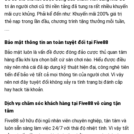
tri ân người chơi cũ thì nền tảng
đã tung ra rất nhiều khuyến
mãi cực khủng. Phải kể đến như: Khuyến mãi 200% giá trị
thẻ nạp trong lần đầu, chương trình tặng thưởng mỗi tuần,
…..
Bảo mật thông tin an toàn tuyệt đối tại Five88
Bảo mật luôn là vấn đề được đông đảo cược thủ quan tâm
hàng đầu khi lựa chọn bất cứ sân chơi nào. Hiểu được điều
này nên nhà cái đã áp dụng kỹ thuật hiện đại, công nghệ tiên
tiến để bảo vệ tất cả mọi thông tin của người chơi. Vì vậy
nên nơi đây tuyệt đối không xảy ra tình trạng bị đánh cắp
hay hack tài khoản.
Dịch vụ chăm sóc khách hàng tại Five88 vô cùng tận
tâm
Five88 sở hữu đội ngũ nhân viên chuyên nghiệp, tận tâm và
luôn sẵn sàng làm việc 24/7 với thái độ nhiệt tình. Vì vậy tất