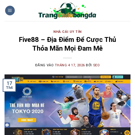
Bỏ
qua
nội
dung
NHÀ CÁI UY TÍN
Five88 – Địa Điểm Để Cược Thủ
Thỏa Mãn Mọi Đam Mê
ĐĂNG VÀO
THÁNG 4 17, 2026
BỞI
SEO
17
Th4