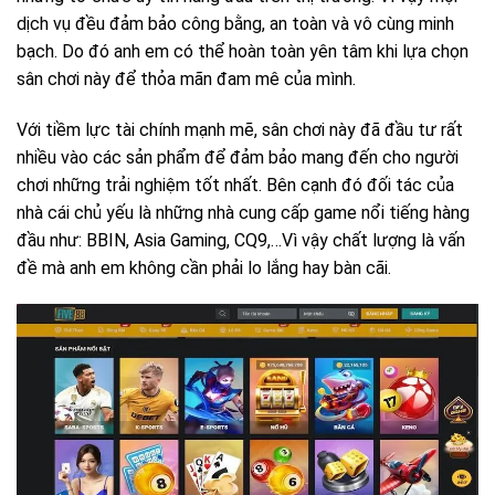
dịch vụ đều đảm bảo công bằng, an toàn và vô cùng minh
bạch. Do đó anh em có thể hoàn toàn yên tâm khi lựa chọn
sân chơi này để thỏa mãn đam mê của mình.
Với tiềm lực tài chính mạnh mẽ, sân chơi này đã đầu tư rất
nhiều vào các sản phẩm để đảm bảo mang đến cho người
chơi những trải nghiệm tốt nhất. Bên cạnh đó đối tác của
nhà cái chủ yếu là những nhà cung cấp game nổi tiếng hàng
đầu như: BBIN, Asia Gaming, CQ9,…Vì vậy chất lượng là vấn
đề mà anh em không cần phải lo lắng hay bàn cãi.