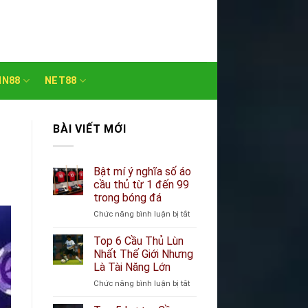
IN88
NET88
BÀI VIẾT MỚI
Bật mí ý nghĩa số áo
cầu thủ từ 1 đến 99
trong bóng đá
Chức năng bình luận bị tắt
ở
Bật
mí
Top 6 Cầu Thủ Lùn
ý
Nhất Thế Giới Nhưng
nghĩa
Là Tài Năng Lớn
số
Chức năng bình luận bị tắt
ở
áo
Top
cầu
6
thủ