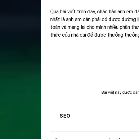
Qua bài viết trên đây, chắc hẳn anh em
nhất là anh em cần phải có được đường li
toàn và mang lại cho mình nhiều phần thưở
thức của nhà cái để được thưởng thưởng 
Bài viết này được đă
SEO