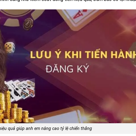
hiệu quả giúp anh em nâng cao tỷ lệ chiến thắng