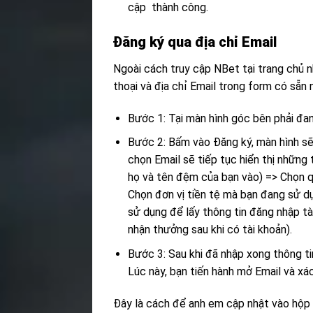
cập thành công.
Đăng ký qua địa chỉ Email
Ngoài cách truy cập NBet tại trang chủ n
thoại và địa chỉ Email trong form có sẵn 
Bước 1: Tại màn hình góc bên phải đan
Bước 2: Bấm vào Đăng ký, màn hình sẽ hi
chọn Email sẽ tiếp tục hiển thị những
họ và tên đệm của bạn vào) => Chọn q
Chọn đơn vị tiền tệ mà bạn đang sử d
sử dụng để lấy thông tin đăng nhập t
nhận thưởng sau khi có tài khoản).
Bước 3: Sau khi đã nhập xong thông ti
Lúc này, bạn tiến hành mở Email và xác
Đây là cách để anh em cập nhật vào hộp 