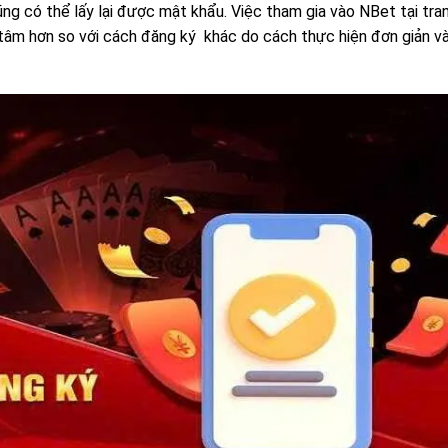
ũng có thể lấy lại được mật khẩu. Việc tham gia vào NBet tại tra
tâm hơn so với cách đăng ký khác do cách thực hiện đơn giản v