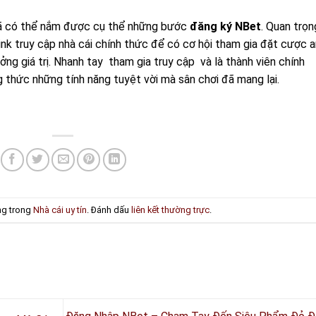
 đã có thể nắm được cụ thể những bước
đăng ký
NBet
. Quan trọn
nk truy cập nhà cái chính thức để có cơ hội tham gia đặt cược a
ng giá trị. Nhanh tay tham gia truy cập và là thành viên chính
thức những tính năng tuyệt vời mà sân chơi đã mang lại.
ng trong
Nhà cái uy tín
. Đánh dấu
liên kết thường trực
.