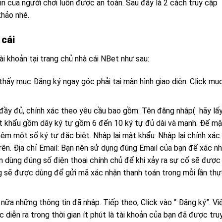
 của người chơi luôn được an toàn. Sau đây là 2 cách truy cập
khảo nhé.
 cái
i khoản tại trang chủ nhà cái NBet như sau:
thấy mục Đăng ký ngay góc phải tại màn hình giao diện. Click mục
 đầy đủ, chính xác theo yêu cầu bao gồm: Tên đăng nhập( hãy lấ
Mật khẩu gồm dãy ký tự gồm 6 đến 10 ký tự đủ dài và mạnh. Đế mậ
m một số ký tự đặc biệt. Nhập lại mật khẩu: Nhập lại chính xác
ên. Địa chỉ Email: Bạn nên sử dụng đúng Email của bạn để xác n
Cần dùng đúng số điện thoại chính chủ để khi xảy ra sự cố sẽ được
ng sẽ được dùng để gửi mã xác nhận thanh toán trong mỗi lần th
 nữa những thông tin đã nhập. Tiếp theo, Click vào “ Đăng ký”. Vi
diễn ra trong thời gian ít phút là tài khoản của bạn đã được tru