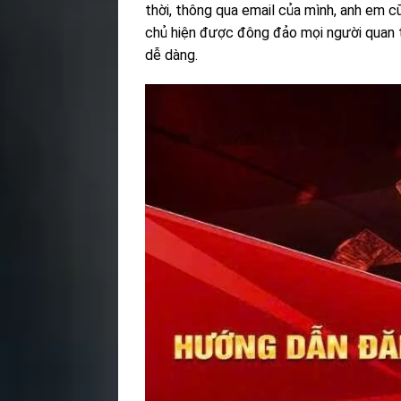
thời, thông qua email của mình, anh em c
chủ hiện được đông đảo mọi người quan 
dễ dàng.