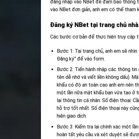
đăng nhập vào NBet để đảm bảo thông tin
vào NBet đơn giản, anh em có thể tham 
Đăng ký NBet tại trang chủ nhà
Các bước cơ bản để thực hiện truy cập tà
Bước 1: Tại trang chủ, anh em sẽ nhìn 
Đăng ký” để vào form.
Bước 2: Tiến hành nhập các thông tin
tên dễ nhớ và viết liền không dấu). 
khẩu có độ an toàn cao anh em nên thê
một lần nữa mật khẩu bạn vừa tạo ở tr
lại thông tin cá nhân. Số điện thoại: 
hỗ trợ tốt nhất. Số điện thoại này cũ
hiện giao dịch.
Bước 3: Kiểm tra lại chính xác một lần
hoàn tất yêu cầu và xét duyệt sẽ được 