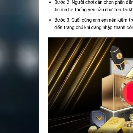
Bước 2: Người chơi cần chọn phần đăn
tin mà hệ thống yêu cầu như tên tài k
Bước 3: Cuối cùng anh em nên kiểm tr
đến trang chủ khi đăng nhập thành cô