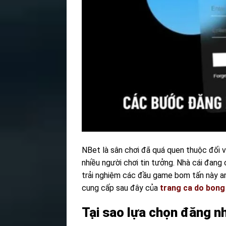
NBet là sân chơi đã quá quen thuộc đối 
nhiều người chơi tin tưởng. Nhà cái đan
trải nghiệm các đầu game bom tấn này a
cung cấp sau đây của
trang ca do bong
Tại sao lựa chọn đăng n