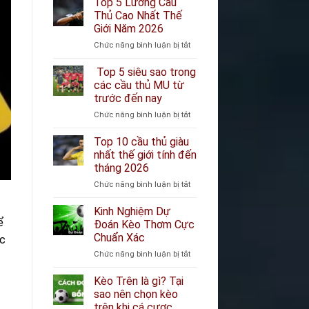
Top 5 Lương Cầu
Cầu
từ
Thủ Cao Nhất Thế
Thủ
1
Giới Năm 2026
Lùn
đến
Chức năng bình luận bị tắt
ở
Nhất
99
Top
Thế
trong
5
Giới
Top 5 siêu sao trong
bóng
Lương
Nhưng
đá
các cầu thủ MU từ
Cầu
Là
trước đến nay
Thủ
Tài
Chức năng bình luận bị tắt
ở
Cao
Năng
Top
Nhất
Lớn
5
Thế
Top 10 cầu thủ giàu
siêu
Giới
nhất thế giới tính đến
sao
Năm
tháng 2026
trong
2026
Chức năng bình luận bị tắt
ở
các
Top
cầu
10
thủ
Kinh Nghiệm Dự
cầu
MU
ể
Đoán Kèo Thơm Cực
thủ
từ
Chuẩn Xác
ợc
giàu
trước
Chức năng bình luận bị tắt
ở
nhất
đến
Kinh
thế
nay
Nghiệm
giới
Kèo Trên là gì? Tại
Dự
tính
sao nên chọn kèo
Đoán
đến
trên khi cá cược