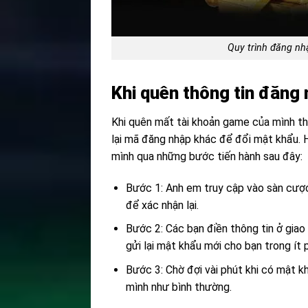
Quy trình đăng nh
Khi quên thông tin đăng
Khi quên mất tài khoản game của mình th
lại mã đăng nhập khác để đổi mật khẩu. 
mình qua những bước tiến hành sau đây:
Bước 1: Anh em truy cập vào sàn cư
để xác nhận lại.
Bước 2: Các bạn điền thông tin ở giao
gửi lại mật khẩu mới cho bạn trong ít 
Bước 3: Chờ đợi vài phút khi có mật k
mình như bình thường.