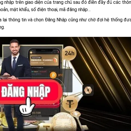
g nhập trên giao diện của trang chủ sau đó điền đầy đủ các thô
hoản, mật khẩu, số điện thoại, mã đăng nhập…
a lại thông tin và chọn Đăng Nhập cũng như chờ đợi hệ thống đư
ng.